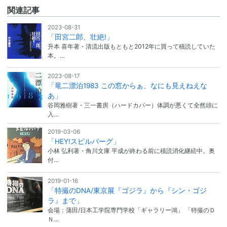
関連記事
2023-08-31
「田宮二郎、壮絶!」
升本 喜年著・清流出版もともと2012年に買って積読していた
本。…
2023-08-17
「竜二漂泊1983 この窓からぁ、なにも見えねえな
あ」
谷岡雅樹著・三一書房（ハードカバー）体調が悪くて全然頭に
入…
2019-03-06
「HEY!スピルバーグ」
小林 弘利著・角川文庫 平成が終わる前に積読消化継続中。奥
付…
2019-01-16
「特撮のDNA/東京展『ゴジラ』から『シン・ゴジ
ラ』まで」
会場：蒲田/日本工学院専門学校「ギャラリー鴻」 「特撮のＤ
Ｎ…