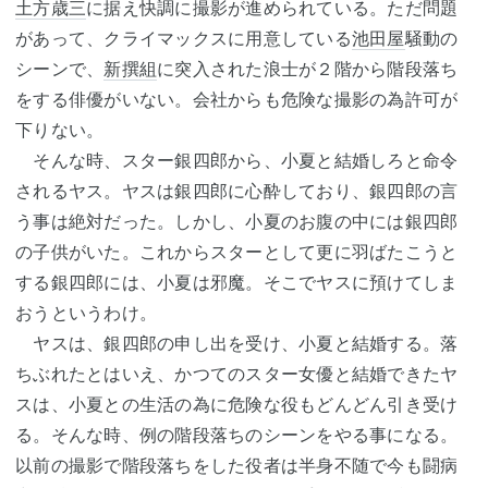
土方歳三
に据え快調に撮影が進められている。ただ問題
があって、クライマックスに用意している
池田屋
騒動の
シーンで、
新撰組
に突入された浪士が２階から階段落ち
をする俳優がいない。会社からも危険な撮影の為許可が
下りない。
そんな時、スター銀四郎から、小夏と結婚しろと命令
されるヤス。ヤスは銀四郎に心酔しており、銀四郎の言
う事は絶対だった。しかし、小夏のお腹の中には銀四郎
の子供がいた。これからスターとして更に羽ばたこうと
する銀四郎には、小夏は邪魔。そこでヤスに預けてしま
おうというわけ。
ヤスは、銀四郎の申し出を受け、小夏と結婚する。落
ちぶれたとはいえ、かつてのスター女優と結婚できたヤ
スは、小夏との生活の為に危険な役もどんどん引き受け
る。そんな時、例の階段落ちのシーンをやる事になる。
以前の撮影で階段落ちをした役者は半身不随で今も闘病