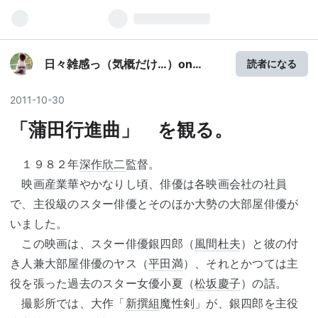
日々雑感っ（気概だけ…）on
読者になる
Hatena Blog
2011
-
10
-
30
「蒲田行進曲」 を観る。
１９８２年
深作欣二
監督。
映画産業華やかなりし頃、俳優は各映画会社の社員
で、主役級のスター俳優とそのほか大勢の大部屋俳優が
いました。
この映画は、スター俳優銀四郎（
風間杜夫
）と彼の付
き人兼大部屋俳優のヤス（
平田満
）、それとかつては主
役を張った過去のスター女優小夏（
松坂慶子
）の話。
撮影所では、大作「
新撰組
魔性剣」が、銀四郎を主役