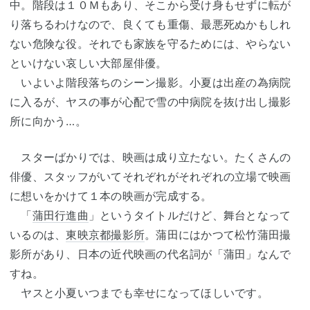
中。階段は１０Ｍもあり、そこから受け身もせずに転が
り落ちるわけなので、良くても重傷、最悪死ぬかもしれ
ない危険な役。それでも家族を守るためには、やらない
といけない哀しい大部屋俳優。
いよいよ階段落ちのシーン撮影。小夏は出産の為病院
に入るが、ヤスの事が心配で雪の中病院を抜け出し撮影
所に向かう…。
スターばかりでは、映画は成り立たない。たくさんの
俳優、スタッフがいてそれぞれがそれぞれの立場で映画
に想いをかけて１本の映画が完成する。
「
蒲田行進曲
」というタイトルだけど、舞台となって
いるのは、
東映京都撮影所
。蒲田にはかつて松竹蒲田撮
影所があり、日本の近代映画の代名詞が「蒲田」なんで
すね。
ヤスと小夏いつまでも幸せになってほしいです。